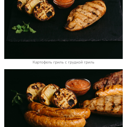
Картофель гриль с грудкой гриль