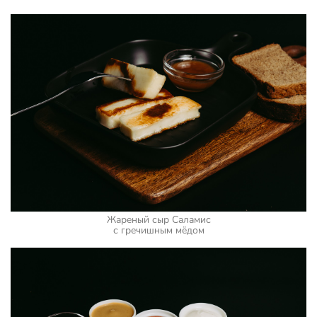
Жареный сыр Саламис
с гречишным мёдом