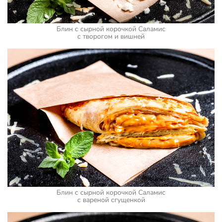
Блин с сырной корочкой Саламис
с творогом и вишней
Блин с сырной корочкой Саламис
с вареной сгущенкой