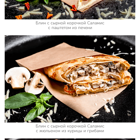
Блин с сырной корочкой Саламис
с паштетом из печени
Блин с сырной корочкой Саламис
с жюльеном из курицы и грибами