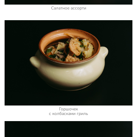
Салатное ассорти
Горшочек
с колбасками гриль