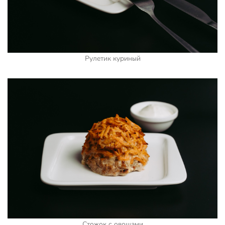
Рулетик куриный
Стожок с овощами