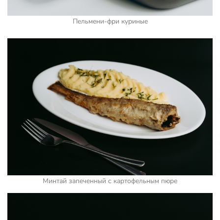
Пельмени-фри куриные
Минтай запеченный с картофельным пюре