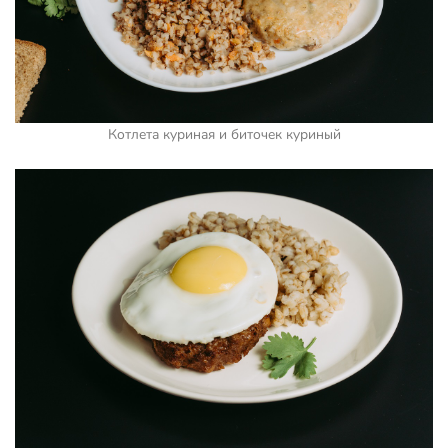
Котлета куриная и биточек куриный