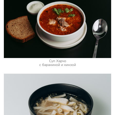
Суп Харчо
с бараниной и кинзой