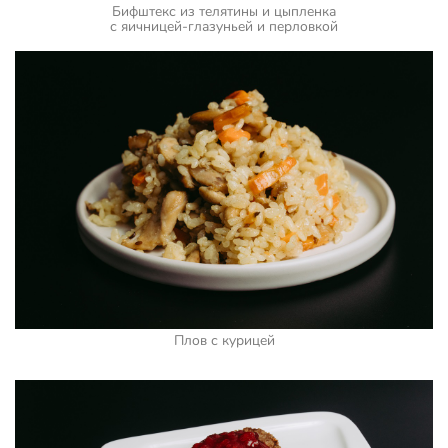
Бифштекс из телятины и цыпленка
с яичницей-глазуньей и перловкой
Плов с курицей