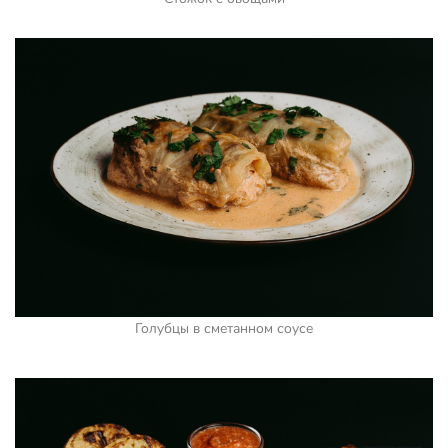
Голубцы в сметанном соусе