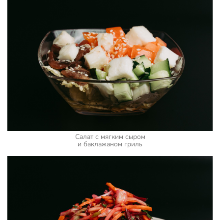
Салат с мягким сыром
и баклажаном гриль